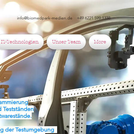
info@biomedpark-medien.de
+49 6221 599 1338
IT-Technologien
Unser Team
More
grammierung
d Testständen
twarestände.
ung der Testumgebung