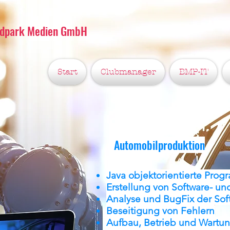
edpark Medien GmbH
Start
Clubmanager
BMP-IT
Automobilproduktion
Java objektorientierte Pro
Erstellung von Software- un
Analyse und BugFix der Sof
Beseitigung von Fehlern
Aufbau, Betrieb und Wart