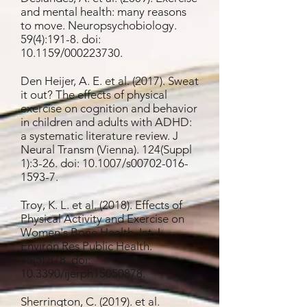
and mental health: many reasons
to move. Neuropsychobiology.
59(4):191-8. doi:
10.1159/000223730.
Den Heijer, A. E. et al. (2017). Sweat
it out? The effects of physical
exercise on cognition and behavior
in children and adults with ADHD:
a systematic literature review. J
Neural Transm (Vienna). 124(Suppl
1):3-26. doi: 10.1007/s00702-016-
1593-7.
Troy, K. L. et al. (2018). Effects of
Physical Activity and Exercise on
Women's Bone Health. Int J
Environ Res Public Health.
15(5):878. doi:
10.3390/ijerph15050878.
Sherrington, C. (2019). et al.