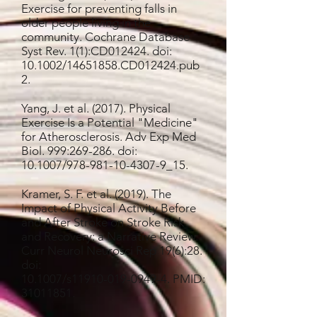
Exercise for preventing falls in
older people living in the
community. Cochrane Database
Syst Rev. 1(1):CD012424. doi:
10.1002/14651858.CD012424.pub
2.
Yang, J. et al. (2017). Physical
Exercise Is a Potential "Medicine"
for Atherosclerosis. Adv Exp Med
Biol. 999:269-286. doi:
10.1007/978-981-10-4307-9_15.
Kramer, S. F. et al. (2019). The
Impact of Physical Activity Before
and After Stroke on Stroke Risk
and Recovery: a Narrative Review.
Curr Neurol Neurosci Rep 19(6):28.
doi:
10.1007/s11910-019-0949-4. PMID:
31011851
.