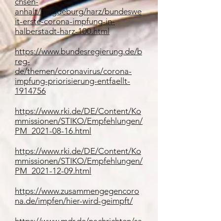
chsen-
anhalt/magdeburg/harz/bundeswe
it-erste-corona-impfung-in-
halberstadt-harz-100.html
https://www.bundesregierung.de/b
reg-
de/themen/coronavirus/corona-
impfung-priorisierung-entfaellt-
1914756
https://www.rki.de/DE/Content/Ko
mmissionen/STIKO/Empfehlungen/
PM_2021-08-16.html
https://www.rki.de/DE/Content/Ko
mmissionen/STIKO/Empfehlungen/
PM_2021-12-09.html
https://www.zusammengegencoro
na.de/impfen/hier-wird-geimpft/