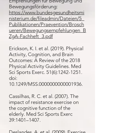
Empfehlungen für Bewegung und
Bewegungsförderung:
https://www.bundesgesundheitsmi
nisterium.de/fileadmin/Dateien/5_
Publikationen/Praevention/Brosch
ueren/Bewegungsempfehlungen_B
ZgA-Fachheft_3.pdf
Erickson, K. I. et al. (2019). Physical
Activity, Cognition, and Brain
Outcomes: A Review of the 2018
Physical Activity Guidelines. Med
Sci Sports Exerc. 51(6):
1242-1251
.
doi:
10.1249/MSS.0000000000001936.
Cassilhas, R. C. et al. (2007). The
impact of resistance exercise on
the cognitive function of the
elderly. Med Sci Sports Exerc
39:1401–1407.
Deslandes, A. et al. (2009). Exercise