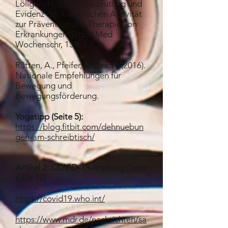
Löllgen, H. (2013). Bedeutung und
Evidenz der körperlichen Aktivität
zur Prävention und Therapie von
Erkrankungen. Dtsch Med
Wochenschr, 138: 1-7.
Rütten, A., Pfeifer, K. (Hrsg.). (2016).
Nationale Empfehlungen für
Bewegung und
Bewegungsförderung.
Yogatipp (Seite 5):
https://blog.fitbit.com/dehnuebun
gen-am-schreibtisch/
Artikel 2: COVID-19-Impfung (Seite
6 bis 10)
https://covid19.who.int/
https://www.mdr.de/nachrichten/sa