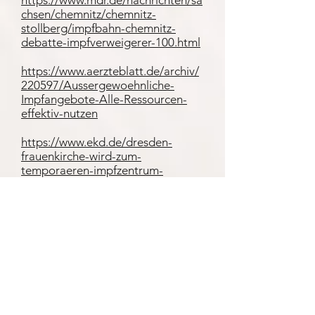
https://www.mdr.de/nachrichten/sa
chsen/chemnitz/chemnitz-
stollberg/impfbahn-chemnitz-
debatte-impfverweigerer-100.html
https://www.aerzteblatt.de/archiv/
220597/Aussergewoehnliche-
Impfangebote-Alle-Ressourcen-
effektiv-nutzen
https://www.ekd.de/dresden-
frauenkirche-wird-zum-
temporaeren-impfzentrum-
70118.htm
https://www.hche.uni-
hamburg.de/corona.html
https://www.zusammengegencoro
na.de/informieren/alltag-und-
reisen/corona-pandemie-
gemeinsam-gut-geruestet-fuer-
herbst-und-winter/